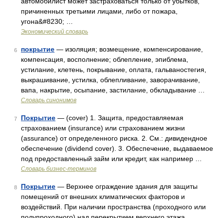
автомобилист может застраховаться только от убытков,
причиненных третьими лицами, либо от пожара,
угона&#8230; …
Экономический словарь
покрытие
— изоляция; возмещение, компенсирование,
6
компенсация, восполнение; облепление, эпиблема,
устилание, клетень, покрывание, оплата, гальваностегия,
выкрашивание, устилка, облепливание, заворачивание,
вапа, накрытие, осыпание, застилание, обкладывание …
Словарь синонимов
Покрытие
— (cover) 1. Защита, предоставляемая
7
страхованием (insurance) или страхованием жизни
(assurance) от определенного риска. 2. См.: дивидендное
обеспечение (dividend cover). 3. Обеспечение, выдаваемое
под предоставленный займ или кредит, как например …
Словарь бизнес-терминов
Покрытие
— Верхнее ограждение здания для защиты
8
помещений от внешних климатических факторов и
воздействий. При наличии пространства (проходного или
полупроходного) над перекрытием верхнего этажа