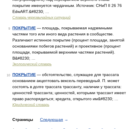
покрытие именуется чердачным. Источник: СНиП II 26 76
EdwART.&#8230; …
Словарь черезвычайных ситуаций
ПОКРЫТИЕ
— площадь, покрываемая надземными
9
частями того или иного вида растения в сообществе.
Различают истинное покрытие (процент площади, занятой
основаниями побегов растений) и проективное (процент
площади, покрываемой верхними частями растений).
В&#8230; …
Экологический словарь
ПОКРЫТИЕ
— обстоятельство, служащее для трассата
10
основанием акцептовать вексель переводный. П. может
состоять в долге трассата трассанту, наличии у трассата:
ценностей трассанта; ценностей, которыми трассант имеет
право распорядиться; кредита, открытого им&#8230; …
Юридический словарь
Страницы
Следующая
→